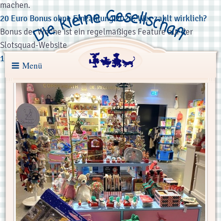
machen.
Ge
ne
se
ll
ei
sc
kl
20 Euro Bonus ohne Einzahlung 2026: Wer zahlt wirklich?
ha
e
Di
ft
Bonus der Woche ist ein regelmäßiges Feature auf der
Slotsquad-Website.
15 Euro Bonus ohne Einzahlung 2026: Mythos & Realität
Menü