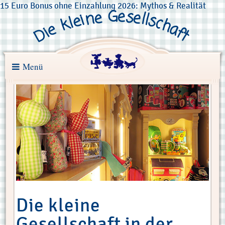
15 Euro Bonus ohne Einzahlung 2026: Mythos & Realität
Ge
ne
se
ll
ei
sc
kl
ha
e
Di
ft
Menü
Die kleine
Gesellschaft in der